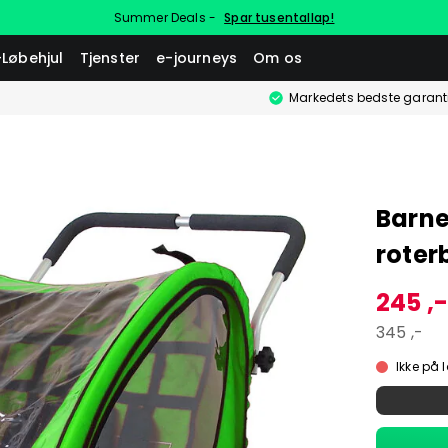
Summer Deals -
Spar tusentallap!
-Løbehjul
Tjenster
e-journeys
Om os
Markedets bedste garant
Barne
roter
245 ,
345 ,-
Ikke på 