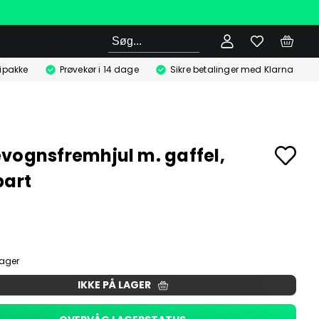
Søg
ipakke
Prøvekør i 14 dage
Sikre betalinger med Klarna
vognsfremhjul m. gaffel,
bart
-
lager
IKKE PÅ LAGER