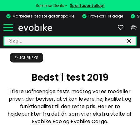
Summer Deals -
Spar tusentallap!
Markedets bedste garantipakke
Prøvekør i 14 dage
S
E-JOURNEYS
Bedst i test 2019
I flere uafhængige tests modtog vores modeller
priser, der beviser, at vi kan levere høj kvalitet og
funktionalitet til den rette pris. Her er to
højdepunkter fra det år, som vi er ekstra stolte af:
Evobike Eco og Evobike Cargo.