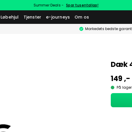
Summer Deals -
Spar tusentallap!
-Løbehjul
Tjenster
e-journeys
Om os
Markedets bedste garant
Dæk 4
149 ,-
På lager