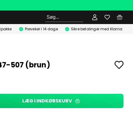
Søg
ipakke
Prøvekør i 14 dage
Sikre betalinger med Klarna
7-507 (brun)
LÆG I INDKØBSKURV