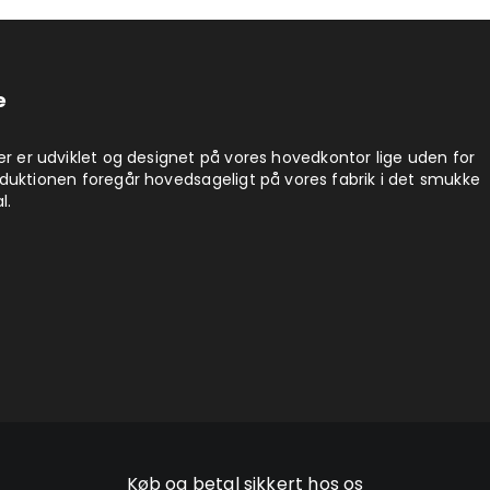
e
er er udviklet og designet på vores hovedkontor lige uden for
duktionen foregår hovedsageligt på vores fabrik i det smukke
l.
Køb og betal sikkert hos os