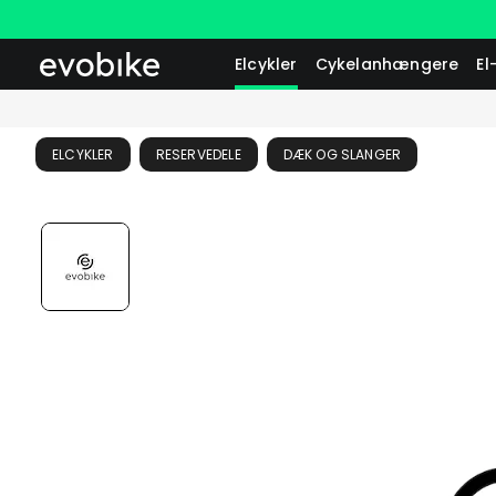
Elcykler
Cykelanhængere
El
ELCYKLER
RESERVEDELE
DÆK OG SLANGER