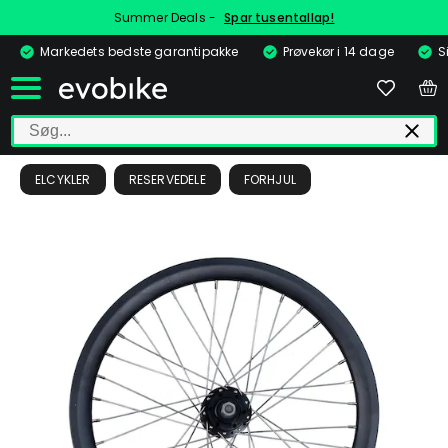
Summer Deals -
Spar tusentallap!
Markedets bedste garantipakke
Prøvekør i 14 dage
S
ELCYKLER
RESERVEDELE
FORHJUL