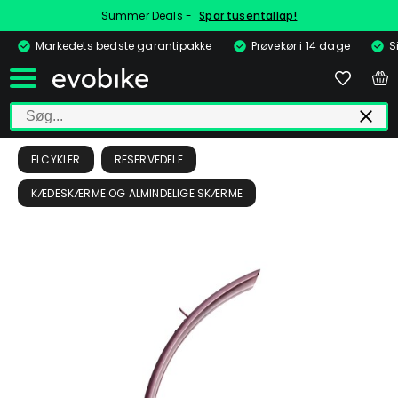
Summer Deals -
Spar tusentallap!
Markedets bedste garantipakke
Prøvekør i 14 dage
S
ELCYKLER
RESERVEDELE
KÆDESKÆRME OG ALMINDELIGE SKÆRME