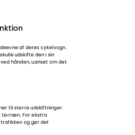
unktion
ydeevne af deres cykelvogn.
ulle udskifte den i sin
er ved hånden, uanset om det
r til større udskiftninger.
t terræn. For ekstra
 trafikken og gør det