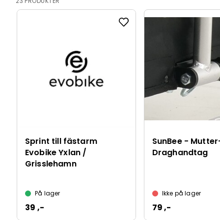
23 PRODUKTER
Sprint till fästarm
SunBee - Mutter-B
Evobike Yxlan /
Draghandtag
Grisslehamn
På lager
Ikke på lager
39 ,-
79 ,-