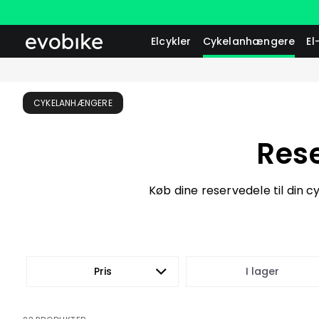
Elcykler
Cykelanhængere
El
CYKELANHÆNGERE
Res
Køb dine reservedele til din c
Pris
I lager