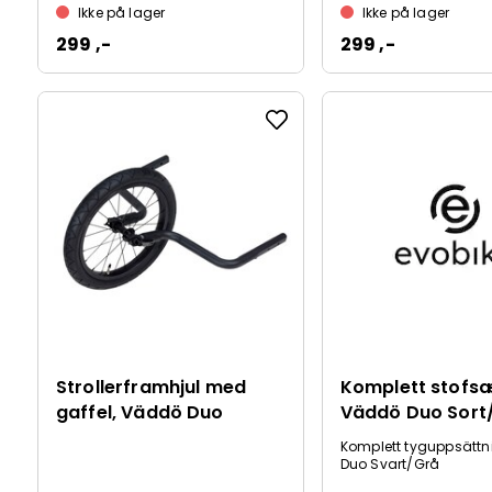
Ikke på lager
Ikke på lager
299 ,-
299 ,-
Strollerframhjul med
Komplett stofs
gaffel, Väddö Duo
Väddö Duo Sort
Komplett tyguppsätt
Duo Svart/Grå