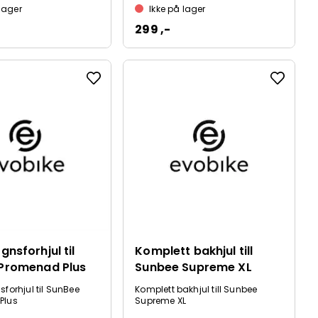
 lager
Ikke på lager
299 ,-
nsforhjul til
Komplett bakhjul till
Promenad Plus
Sunbee Supreme XL
forhjul til SunBee
Komplett bakhjul till Sunbee
Plus
Supreme XL