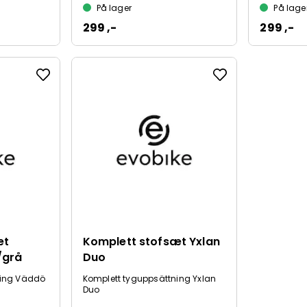
På lager
På lage
299 ,-
299 ,-
æt
Komplett stofsæt Yxlan
/grå
Duo
ning Väddö
Komplett tyguppsättning Yxlan
Duo