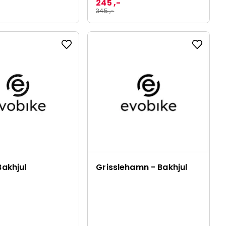
245 ,-
345 ,-
Bakhjul
Grisslehamn - Bakhjul