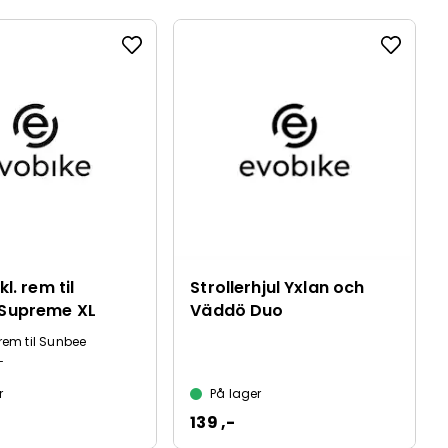
kl. rem til
Strollerhjul Yxlan och
Supreme XL
Väddö Duo
. rem til Sunbee
L
r
På lager
139 ,-