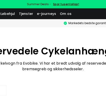
Summer Deals -
Spar tusentallap!
-Løbehjul
Tjenster
e-journeys
Om os
Markedets bedste garant
ervedele Cykelanhæn
ykelvogn fra Evobike. Vi har et bredt udvalg af reservedele
bremsegreb og sikkerhedsseler.