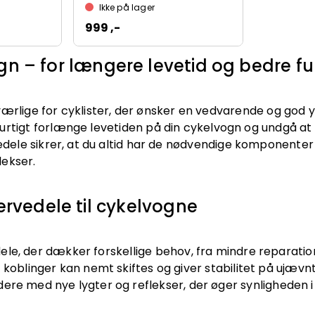
Ikke på lager
999 ,-
gn – for længere levetid og bedre f
værlige for cyklister, der ønsker en vedvarende og god 
rtigt forlænge levetiden på din cykelvogn og undgå at sk
vedele sikrer, at du altid har de nødvendige komponent
lekser.
servedele til cykelvogne
le, der dækker forskellige behov, fra mindre reparatione
 koblinger kan nemt skiftes og giver stabilitet på ujævn
ere med nye lygter og reflekser, der øger synligheden i