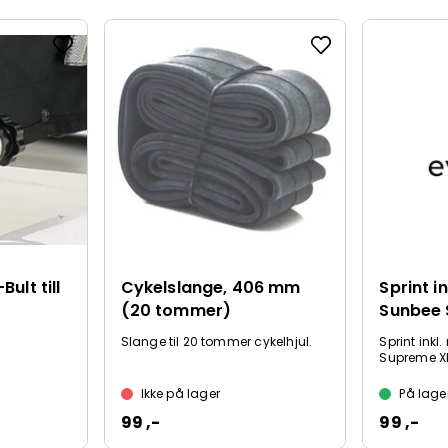
ult till
Cykelslange, 406 mm
Sprint in
(20 tommer)
Sunbee 
Slange til 20 tommer cykelhjul.
Sprint inkl
Supreme X
Ikke på lager
På lage
99 ,-
99 ,-