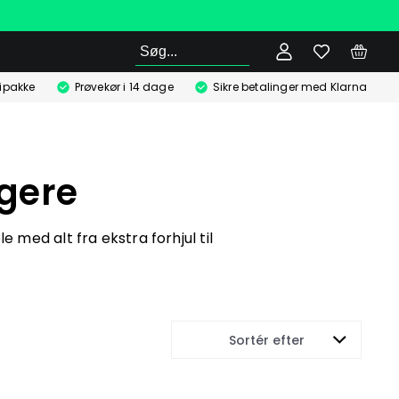
Søg
ipakke
Prøvekør i 14 dage
Sikre betalinger med Klarna
gere
 med alt fra ekstra forhjul til
Sortér efter