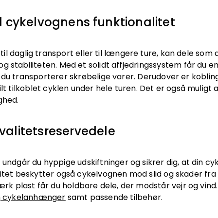
l cykelvognens funktionalitet
il daglig transport eller til længere ture, kan dele som
 stabiliteten. Med et solidt affjedringssystem får du en
 du transporterer skrøbelige varer. Derudover er kobling
lt tilkoblet cyklen under hele turen. Det er også muligt at 
ghed.
valitetsreservedele
undgår du hyppige udskiftninger og sikrer dig, at din cyk
litet beskytter også cykelvognen mod slid og skader fr
ærk plast får du holdbare dele, der modstår vejr og vind.
n
cykelanhænger
samt passende tilbehør.