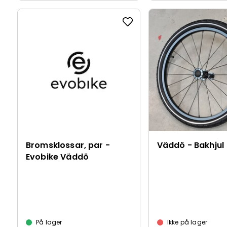
Bromsklossar, par -
Väddö - Bakhjul
Evobike Väddö
På lager
Ikke på lager