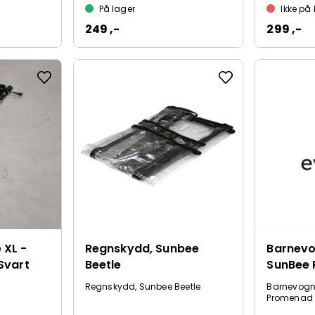
På lager
Ikke på
249 ,-
299 ,-
 XL -
Regnskydd, Sunbee
Barnevog
Svart
Beetle
SunBee 
Regnskydd, Sunbee Beetle
Barnevogns
Promenad 