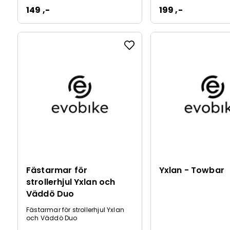
149 ,-
199 ,-
Fästarmar för
Yxlan - Towbar
strollerhjul Yxlan och
Väddö Duo
Fästarmar för strollerhjul Yxlan
och Väddö Duo