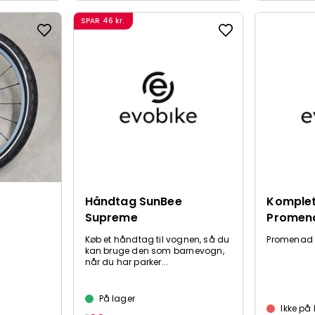
SPAR
46 kr.
Håndtag SunBee
Komplet
Supreme
Promen
Køb et håndtag til vognen, så du
Promenad 
kan bruge den som barnevogn,
når du har parker...
På lager
Ikke på