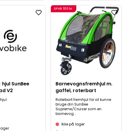
SPAR
100 kr.
 hjul SunBee
Barnevognsfremhjul m.
ad V2
gaffel, roterbart
hjul
Roterbart fremhjul for at kunne
bruge din SunBee
Supreme/Cruiser som en
barnevog...
Ikke på lager
 lager