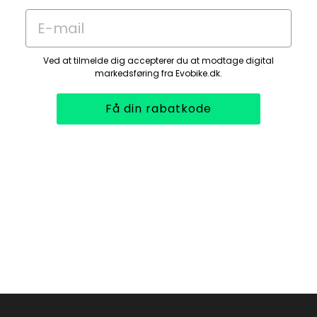
E-mail
Ved at tilmelde dig accepterer du at modtage digital
markedsføring fra Evobike.dk.
Få din rabatkode