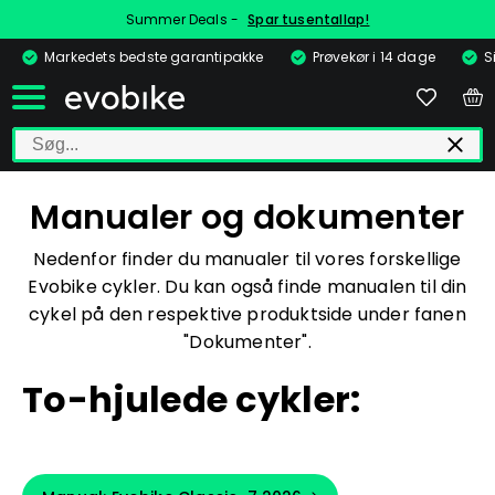
Summer Deals -
Spar tusentallap!
Markedets bedste garantipakke
Prøvekør i 14 dage
S
Manualer og dokumenter
Nedenfor finder du manualer til vores forskellige
Evobike cykler. Du kan også finde manualen til din
cykel på den respektive produktside under fanen
"Dokumenter".
To-hjulede cykler: