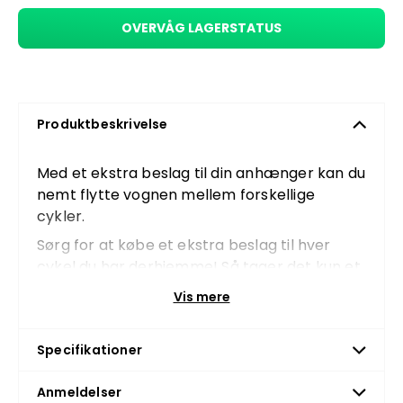
OVERVÅG LAGERSTATUS
Produktbeskrivelse
Med et ekstra beslag til din anhænger kan du
nemt flytte vognen mellem forskellige
cykler.
Sørg for at købe et ekstra beslag til hver
cykel du har derhjemme! Så tager det kun et
par få sekunder at flytte anhængeren.
Vis mere
Hul i akslen: 11 mm
Specifikationer
Anmeldelser