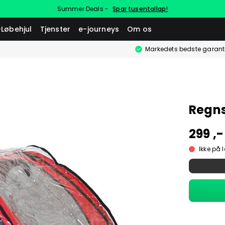
Summer Deals -
Spar tusentallap!
-Løbehjul
Tjenster
e-journeys
Om os
Markedets bedste garant
Regns
299 ,-
Ikke på 