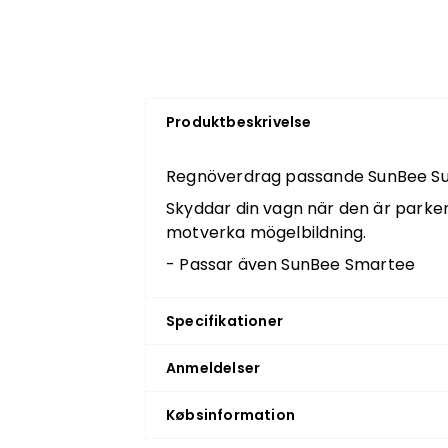
Produktbeskrivelse
Regnöverdrag passande SunBee Su
Skyddar din vagn när den är parkera
motverka mögelbildning.
- Passar även SunBee Smartee
Specifikationer
Anmeldelser
Købsinformation