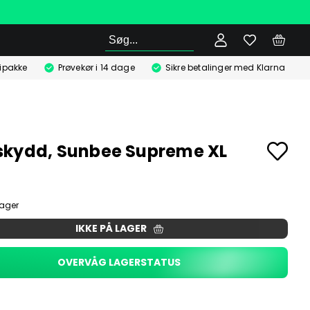
Søg
ipakke
Prøvekør i 14 dage
Sikre betalinger med Klarna
kydd, Sunbee Supreme XL
lager
IKKE PÅ LAGER
OVERVÅG LAGERSTATUS