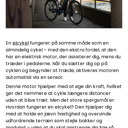
En
elcykel
fungerer på samme måde som en
almindelig cykel – med den ekstra fordel, at den
har en elektrisk motor, der assisterer dig, mens du
træder i pedalerne. Når du sætter dig op på
cyklen og begynder at træde, aktiveres motoren
automatisk via en sensor.
Denne motor hjælper med at øge din kraft, hvilket
gør det nemmere at cykle længere distancer
uden at blive træt. Men det store spørgsmål er:
Hvordan fungerer en elcykel? Den hjælper dig
med at holde en jævn hastighed og overvinde
udfordrende terræn som stejle bakker og
modvind – uden at du skal anstrenge dig lige så