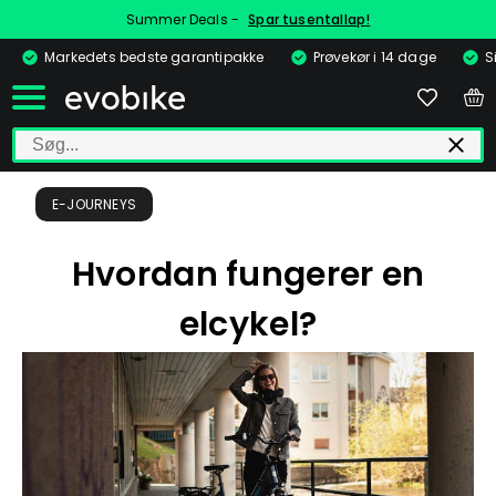
Summer Deals -
Spar tusentallap!
Markedets bedste garantipakke
Prøvekør i 14 dage
S
E-JOURNEYS
Hvordan fungerer en
elcykel?