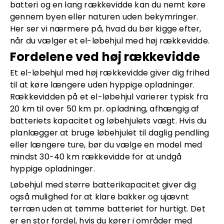
batteri og en lang rækkevidde kan du nemt køre
gennem byen eller naturen uden bekymringer.
Her ser vi nærmere på, hvad du bør kigge efter,
når du vælger et el-løbehjul med høj rækkevidde.
Fordelene ved høj rækkevidde
Et el-løbehjul med høj rækkevidde giver dig frihed
til at køre længere uden hyppige opladninger.
Rækkevidden på et el-løbehjul varierer typisk fra
20 km til over 50 km pr. opladning, afhængig af
batteriets kapacitet og løbehjulets vægt. Hvis du
planlægger at bruge løbehjulet til daglig pendling
eller længere ture, bør du vælge en model med
mindst 30-40 km rækkevidde for at undgå
hyppige opladninger.
Løbehjul med større batterikapacitet giver dig
også mulighed for at klare bakker og ujævnt
terræn uden at tømme batteriet for hurtigt. Det
er en stor fordel, hvis du kører i områder med