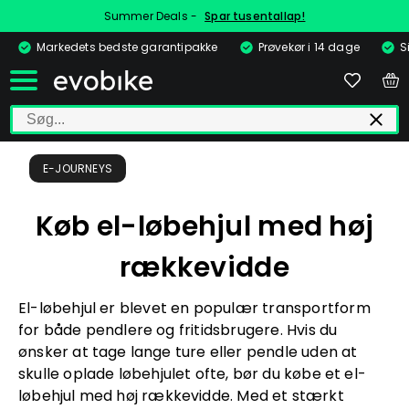
Summer Deals -
Spar tusentallap!
Markedets bedste garantipakke
Prøvekør i 14 dage
S
E-JOURNEYS
Køb el-løbehjul med høj
rækkevidde
El-løbehjul er blevet en populær transportform
for både pendlere og fritidsbrugere. Hvis du
ønsker at tage lange ture eller pendle uden at
skulle oplade løbehjulet ofte, bør du købe et el-
løbehjul med høj rækkevidde. Med et stærkt