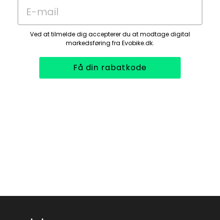
E-mail
Ved at tilmelde dig accepterer du at modtage digital
markedsføring fra Evobike.dk.
Få din rabatkode