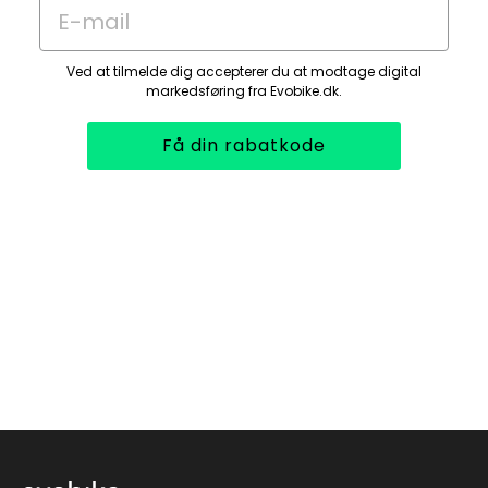
E-mail
som giver effektiv bremsekraft uanset
vejrforhold.
Ved at tilmelde dig accepterer du at modtage digital
Rækkevidde
markedsføring fra Evobike.dk.
Rækkevidden varierer afhængigt af kørestil,
vægt, terræn og assistanceniveau, men du
Få din rabatkode
kan regne med cirka 40-90 km pr. opladning:
379 Wh: ca. 40-70 km
461 Wh: ca. 50-80 km
494 Wh: ca. 60-90 km
Motor og batteri
Evobike Sport-8 er udstyret med en kraftig
navmotor fra Ananda med et
drejningsmoment på 45 Nm, som giver god
kraft i bakker og ved acceleration. Motoren
er placeret i baghjulet for en naturlig og