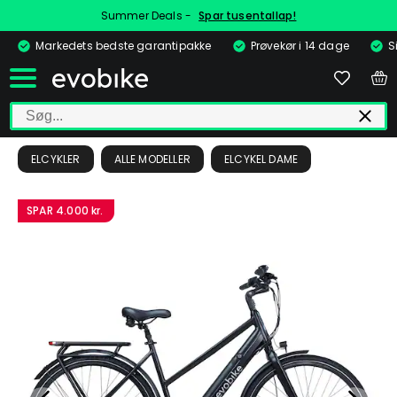
Summer Deals -
Spar tusentallap!
Markedets bedste garantipakke
Prøvekør i 14 dage
S
ELCYKLER
ALLE MODELLER
ELCYKEL DAME
SPAR
4.000 kr.