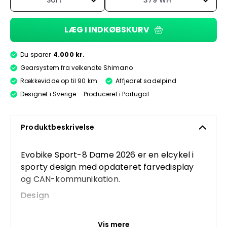
Sort
379 WH
LÆG I INDKØBSKURV
Du sparer
4.000 kr.
Gearsystem fra velkendte Shimano
Rækkevidde op til 90 km
Affjedret sadelpind
Designet i Sverige – Produceret i Portugal
Produktbeskrivelse
Evobike Sport-8 Dame 2026 er en elcykel i
sporty design med opdateret farvedisplay
og CAN-kommunikation.
Design
Evobike Sport-8 Dame fås i tre farver, rød,
sort og grå, og har et moderne og sporty
Vis mere