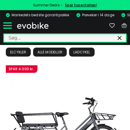
Summer Deals -
Spar tusentallap!
Markedets bedste garantipakke
Prøvekør i 14 dage
S
ELCYKLER
ALLE MODELLER
LADCYKEL
SPAR
4.000 kr.