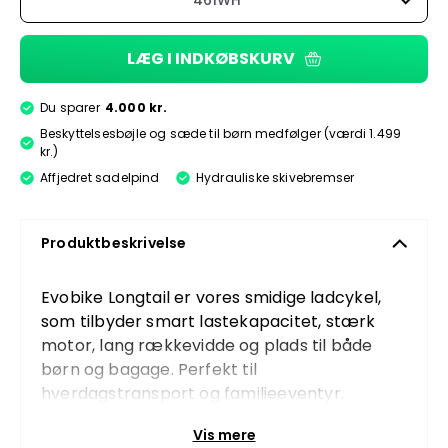
461WH
LÆG I INDKØBSKURV
Du sparer
4.000 kr.
Beskyttelsesbøjle og sæde til børn medfølger (værdi 1.499
kr.)
Affjedret sadelpind
Hydrauliske skivebremser
Produktbeskrivelse
Evobike Longtail er vores smidige ladcykel,
som tilbyder smart lastekapacitet, stærk
motor, lang rækkevidde og plads til både
børn og bagage. Perfekt til
hverdagstransport og familieeventyr.
Design
Vis mere