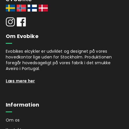
Motor og batteri
Den bagmonterede motor fra Ananda
leverer et kraftigt drejningsmoment på 50
Nm, som giver god hjælp ved tung last.
Motoren aktiveres automatisk, når du
Om Evobike
træder i pedalerne, og leverer jævn og
behagelig kraft op til 25 km i timen. Batteriet
er let at tage af til opladning og lades fuldt
Evobikes elcykler er udviklet og designet på vores
hovedkontor lige uden for Stockholm. Produktionen
på cirka 4 til 6 timer.
foregår hovedsageligt på vores fabrik i det smukke
Årets model er udstyret med moderne CAN
Aveiro i Portugal.
kommunikation, som giver hurtigere og mere
sikker kommunikation mellem cyklens
Læs mere her
systemer. Læs mere om
CAN
kommunikation
.
Tilbehør
Information
Følgende tilbehør kan købes separat for at
tilpasse cyklen efter dine behov.
Om os