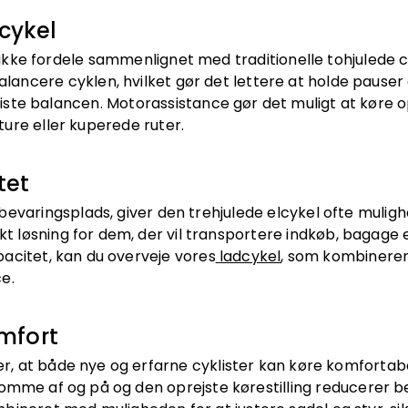
lcykel
 unikke fordele sammenlignet med traditionelle tohjulede
balancere cyklen, hvilket gør det lettere at holde pauser 
iste balancen. Motorassistance gør det muligt at køre o
 ture eller kuperede ruter.
tet
evaringsplads, giver den trehjulede elcykel ofte mulighed
ekt løsning for dem, der vil transportere indkøb, bagage
acitet, kan du overveje vores
ladcykel
, som kombinere
e.
mfort
rer, at både nye og erfarne cyklister kan køre komfortab
komme af og på og den oprejste kørestilling reducerer b