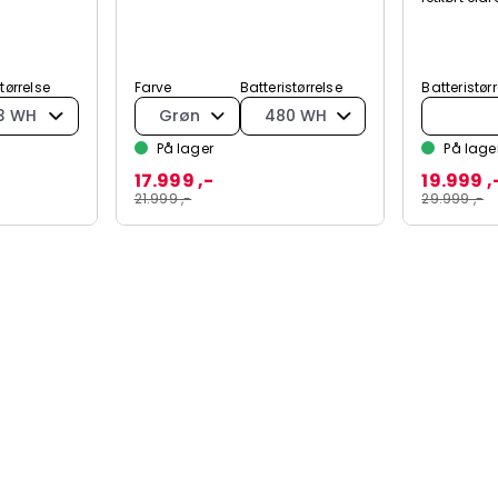
størrelse
Farve
Batteristørrelse
Batteristør
3 WH
Grøn
480 WH
På lager
På lage
17.999 ,-
19.999 ,
21.999 ,-
29.999 ,-