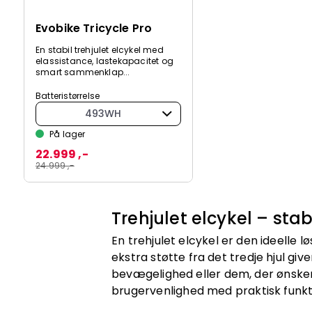
Evobike Tricycle Pro
En stabil trehjulet elcykel med
elassistance, lastekapacitet og
smart sammenklap...
Batteristørrelse
493WH
På lager
22.999 ,-
24.999 ,-
Trehjulet elcykel – stab
En trehjulet elcykel er den ideelle 
ekstra støtte fra det tredje hjul g
bevægelighed eller dem, der ønsker
brugervenlighed med praktisk funktio