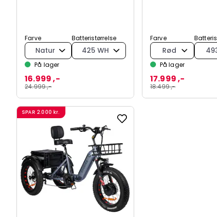
Farve
Batteristørrelse
Farve
Batteri
Natur
425 WH
Rød
49
På lager
På lager
16.999 ,-
17.999 ,-
24.999 ,-
18.499 ,-
SPAR
2.000 kr.