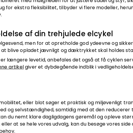
ineret med muligheden for at justere sadel og styr, si
 for ekstra fleksibilitet, tilbyder vi flere modeller, her
.
delse af din trehjulede elcykel
g følgesvend, men for at opretholde god ydeevne og sikk
at blive opladet jævnligt og dæktrykket skal holdes stab
er længere levetid, anbefales det også at få cyklen ser
ne artikel
giver et dybdegående indblik i vedligeholdels
obilitet, eller blot søger et praktisk og miljøvenligt tra
frihed og selvstændighed, samtidig med at den reducere
kan du nemt klare dagligdagens gøremål og opleve større 
n eller at se hele vores udvalg, kan du besøge vores side
 behov.