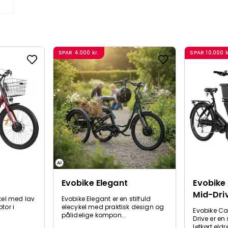
SPAR
4.000 kr.
SPAR
10.000 k
Evobike Elegant
Evobike
Mid-Dri
ykel med lav
Evobike Elegant er en stilfuld
tor i
elecykel med praktisk design og
Evobike C
pålidelige kompon...
Drive er en
letkørt eld