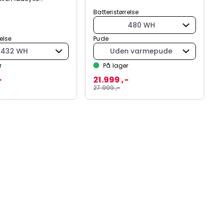
Batteristørrelse
480 WH
relse
Pude
432 WH
Uden varmepude
r
På lager
-
21.999 ,-
27.999 ,-