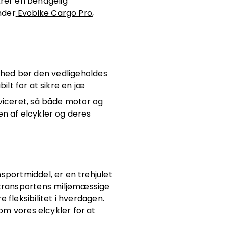
krer en behagelig
under
Evobike Cargo Pro
,
erhed bør den vedligeholdes
ilt for at sikre en jæ
viceret, så både motor og
en af elcykler og deres
nsportmiddel, er en trehjulet
r transportens miljømæssige
fleksibilitet i hverdagen.
 om
vores elcykler
for at