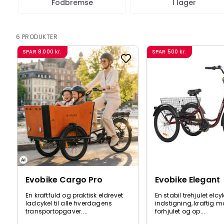
Fodbremse
I lager
6 PRODUKTER
SPAR
8.000 kr.
SPAR
500 kr.
Evobike Cargo Pro
Evobike Elegant
En kraftfuld og praktisk eldrevet
En stabil trehjulet elc
ladcykel til alle hverdagens
indstigning, kraftig mo
transportopgaver....
forhjulet og op...