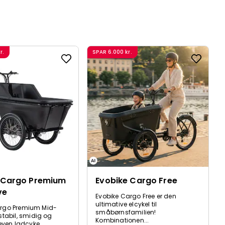
r.
SPAR
6.000 kr.
 Cargo Premium
Evobike Cargo Free
ve
Evobike Cargo Free er den
ultimative elcykel til
argo Premium Mid-
småbørnsfamilien!
 stabil, smidig og
Kombinationen...
reven ladcyke...