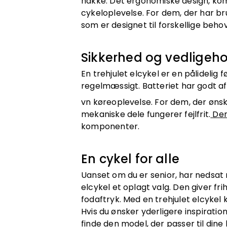
nakke. Det ergonomiske design, komb
cykeloplevelse. For dem, der har brug
som er designet til forskellige behov
Sikkerhed og vedligehol
En trehjulet elcykel er en pålideli
regelmæssigt. Batteriet har godt af 
vn køreoplevelse. For dem, der ønsk
mekaniske dele fungerer fejlfrit.
Den
komponenter.
En cykel for alle
Uanset om du er senior, har nedsat m
elcykel et oplagt valg. Den giver 
fodaftryk. Med en trehjulet elcykel 
Hvis du ønsker yderligere inspiratio
finde den model, der passer til dine