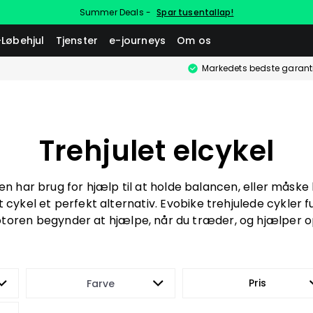
Summer Deals -
Spar tusentallap!
-Løbehjul
Tjenster
e-journeys
Om os
Markedets bedste garant
Trehjulet elcykel
men har brug for hjælp til at holde balancen, eller måske
t cykel et perfekt alternativ. Evobike trehjulede cykler
toren begynder at hjælpe, når du træder, og hjælper op
Pris
Farve