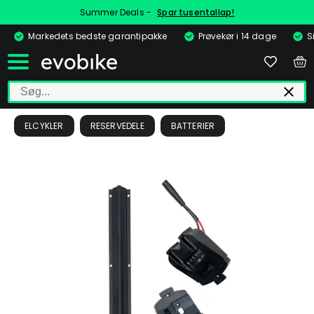
Summer Deals -
Spar tusentallap!
Markedets bedste garantipakke
Prøvekør i 14 dage
S
ELCYKLER
RESERVEDELE
BATTERIER