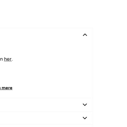
en
her
.
s mere