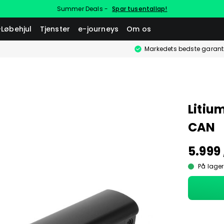
Summer Deals -
Spar tusentallap!
-Løbehjul
Tjenster
e-journeys
Om os
Markedets bedste garant
Litium
CAN
5.999 
På lager