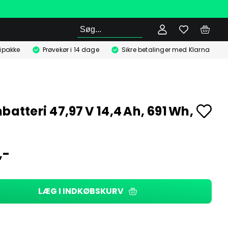
Søg
ipakke
Prøvekør i 14 dage
Sikre betalinger med Klarna
batteri 47,97 V 14,4 Ah, 691 Wh,
,-
LÆG I INDKØBSKURV