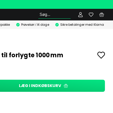
Søg
ipakke
Prøvekør i 14 dage
Sikre betalinger med Klarna
 til forlygte 1000 mm
LÆG I INDKØBSKURV