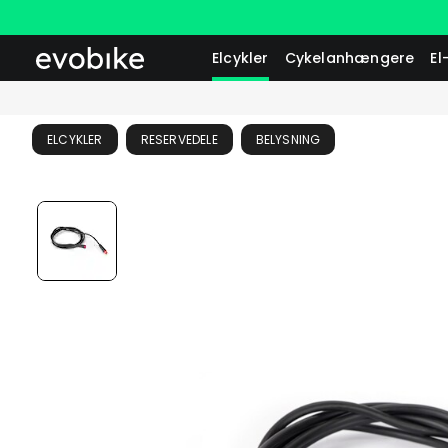
Elcykler
Cykelanhængere
El
ELCYKLER
RESERVEDELE
BELYSNING