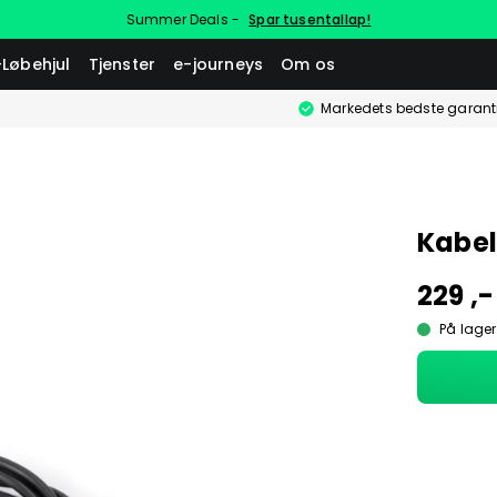
Summer Deals -
Spar tusentallap!
-Løbehjul
Tjenster
e-journeys
Om os
Markedets bedste garant
Kabel
229 ,-
På lager