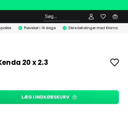
Søg
ipakke
Prøvekør i 14 dage
Sikre betalinger med Klarna
enda 20 x 2.3
LÆG I INDKØBSKURV