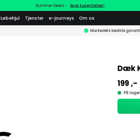
Summer Deals -
Spar tusentallap!
-Løbehjul
Tjenster
e-journeys
Om os
Markedets bedste garant
Dæk K
199 ,-
På lager