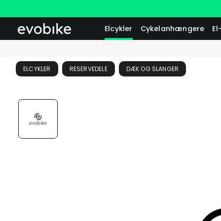
Elcykler
Cykelanhængere
El
ELCYKLER
RESERVEDELE
DÆK OG SLANGER