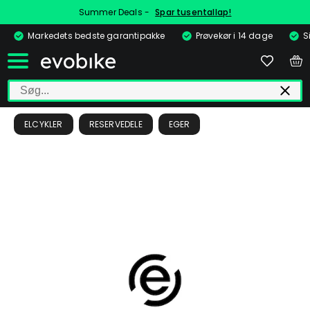
Summer Deals -
Spar tusentallap!
Markedets bedste garantipakke
Prøvekør i 14 dage
S
ELCYKLER
RESERVEDELE
EGER