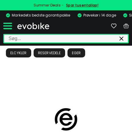
Summer Deals -
Spar tusentallap!
Markedets bedste garantipakke
Prøvekør i 14 dage
S
ELCYKLER
RESERVEDELE
EGER