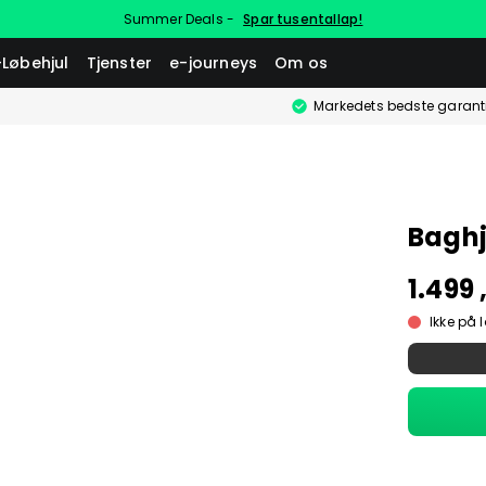
Summer Deals -
Spar tusentallap!
-Løbehjul
Tjenster
e-journeys
Om os
Markedets bedste garant
Baghj
1.499 
Ikke på 