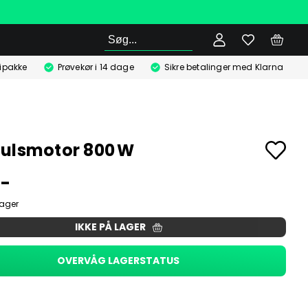
Søg
ipakke
Prøvekør i 14 dage
Sikre betalinger med Klarna
ulsmotor 800 W
,-
lager
IKKE PÅ LAGER
OVERVÅG LAGERSTATUS