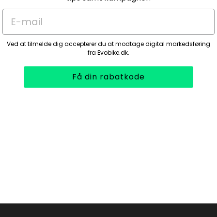
E-mail
Ved at tilmelde dig accepterer du at modtage digital markedsføring
fra Evobike.dk.
Få din rabatkode