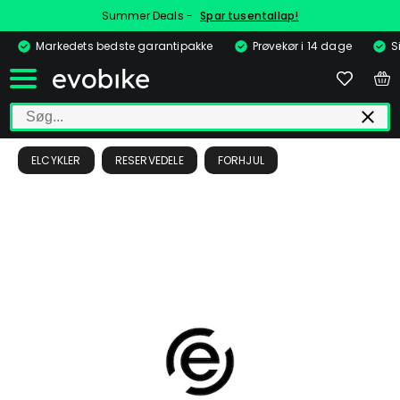
Summer Deals -
Spar tusentallap!
Markedets bedste garantipakke
Prøvekør i 14 dage
S
ELCYKLER
RESERVEDELE
FORHJUL