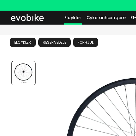
Elcykler
Cykelanhængere
El
ELCYKLER
RESERVEDELE
FORHJUL