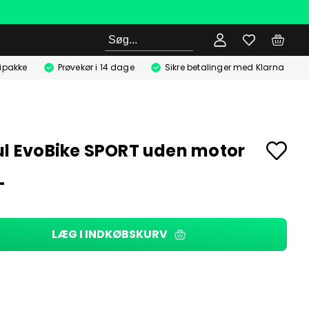
Søg
ipakke
Prøvekør i 14 dage
Sikre betalinger med Klarna
ul EvoBike SPORT uden motor
-
LÆG I INDKØBSKURV