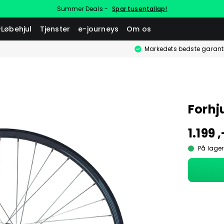
Summer Deals -
Spar tusentallap!
-Løbehjul
Tjenster
e-journeys
Om os
Markedets bedste garant
Forhj
1.199 ,
På lager