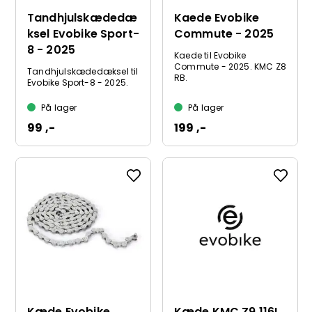
Tandhjulskædedæ
Kaede Evobike
ksel Evobike Sport-
Commute - 2025
8 - 2025
Kaede til Evobike
Commute - 2025. KMC Z8
Tandhjulskædedæksel til
RB.
Evobike Sport-8 - 2025.
På lager
På lager
99 ,-
199 ,-
Kæde Evobike
Kæde KMC Z9 116L