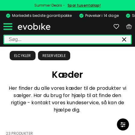
Summer Deals -
Spar tusentallap!
Markedets bedste garantipakke
Prøvekør i 14 dage
S
ELCYKLER
RESERVEDELE
Kæder
Her finder du alle vores kæder til de produkter vi
sælger. Har du brug for hjælp til at finde den
rigtige - kontakt vores kundeservice, så kan de
hjælpe dig.
23 PRODUKTER