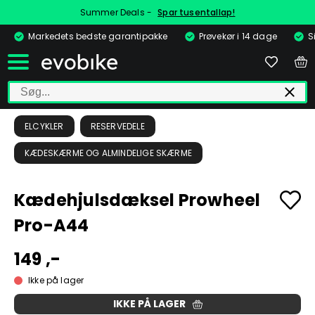
Summer Deals -
Spar tusentallap!
Markedets bedste garantipakke
Prøvekør i 14 dage
S
ELCYKLER
RESERVEDELE
KÆDESKÆRME OG ALMINDELIGE SKÆRME
Kædehjulsdæksel Prowheel
Pro-A44
149 ,-
Ikke på lager
IKKE PÅ LAGER