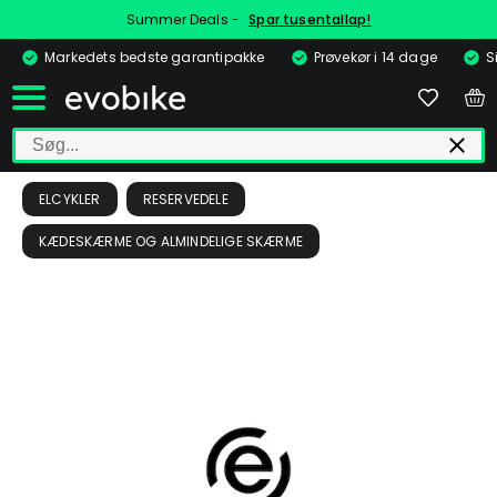
Summer Deals -
Spar tusentallap!
Markedets bedste garantipakke
Prøvekør i 14 dage
S
ELCYKLER
RESERVEDELE
KÆDESKÆRME OG ALMINDELIGE SKÆRME