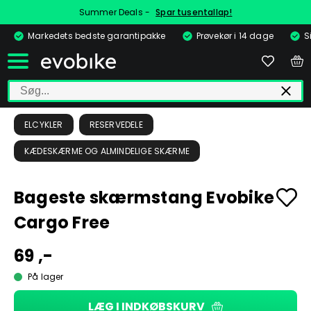
Summer Deals -
Spar tusentallap!
Markedets bedste garantipakke
Prøvekør i 14 dage
S
ELCYKLER
RESERVEDELE
KÆDESKÆRME OG ALMINDELIGE SKÆRME
Bageste skærmstang Evobike
Cargo Free
69 ,-
På lager
LÆG I INDKØBSKURV