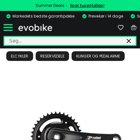
Summer Deals -
Spar tusentallap!
Markedets bedste garantipakke
Prøvekør i 14 dage
S
ELCYKLER
RESERVEDELE
KLINGER OG PEDALARME