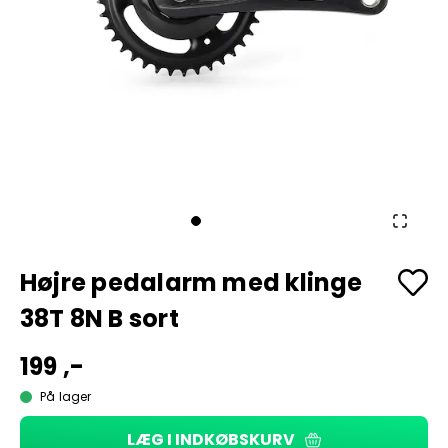
Højre pedalarm med klinge
38T 8N B sort
199 ,-
På lager
LÆG I INDKØBSKURV