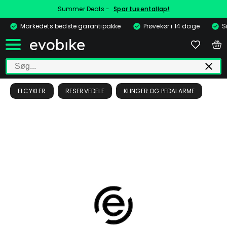
Summer Deals -
Spar tusentallap!
Markedets bedste garantipakke
Prøvekør i 14 dage
S
ELCYKLER
RESERVEDELE
KLINGER OG PEDALARME