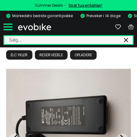
Summer Deals -
Spar tusentallap!
Markedets bedste garantipakke
Prøvekør i 14 dage
S
ELCYKLER
RESERVEDELE
OPLADERE