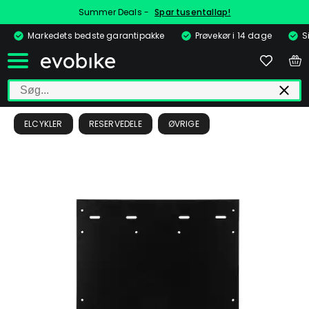
Summer Deals -
Spar tusentallap!
Markedets bedste garantipakke
Prøvekør i 14 dage
S
ELCYKLER
RESERVEDELE
ØVRIGE