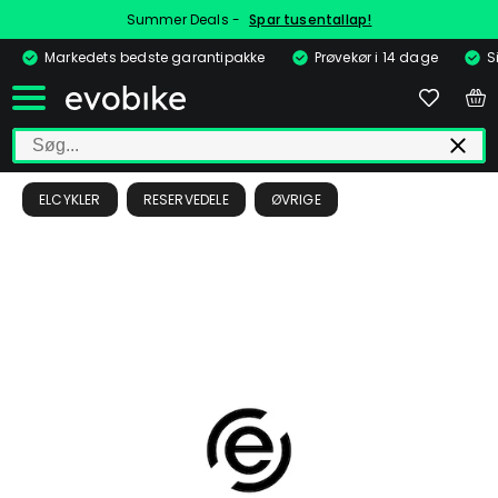
Summer Deals -
Spar tusentallap!
Markedets bedste garantipakke
Prøvekør i 14 dage
S
ELCYKLER
RESERVEDELE
ØVRIGE