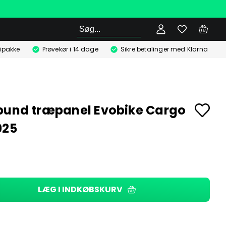
Søg
ipakke
Prøvekør i 14 dage
Sikre betalinger med Klarna
bund træpanel Evobike Cargo
025
LÆG I INDKØBSKURV