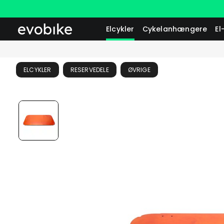
Elcykler
Cykelanhængere
El
ELCYKLER
RESERVEDELE
ØVRIGE