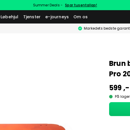
Summer Deals -
Spar tusentallap!
-Løbehjul
Tjenster
e-journeys
Om os
Markedets bedste garant
Brun 
Pro 2
599 ,-
På lager