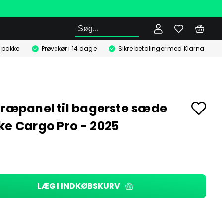
Søg
ipakke
Prøvekør i 14 dage
Sikre betalinger med Klarna
træpanel til bagerste sæde
ke Cargo Pro - 2025
LÆG I INDKØBSKURV