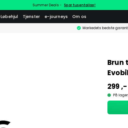
Summer Deals -
Spar tusentallap!
-Løbehjul
Tjenster
e-journeys
Om os
Markedets bedste garant
Brun 
Evobi
299 ,-
På lager