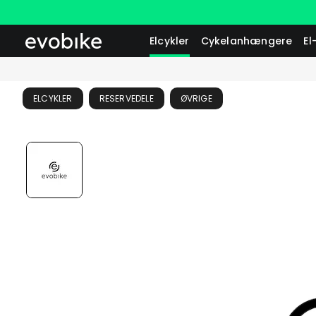
Elcykler
Cykelanhængere
El
ELCYKLER
RESERVEDELE
ØVRIGE