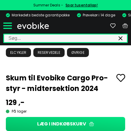
Summer Deals -
Spar tusentallap!
Markedets bedste garantipakke
Prøvekør i 14 dage
S
ELCYKLER
RESERVEDELE
ØVRIGE
Skum til Evobike Cargo Pro-
styr - midtersektion 2024
129 ,-
På lager
LÆG I INDKØBSKURV