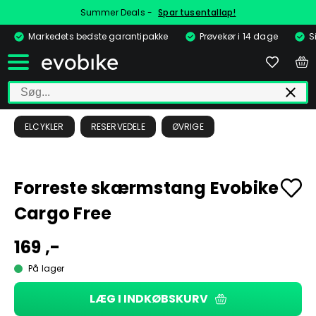
Summer Deals -
Spar tusentallap!
Markedets bedste garantipakke
Prøvekør i 14 dage
S
ELCYKLER
RESERVEDELE
ØVRIGE
Forreste skærmstang Evobike
Cargo Free
169 ,-
På lager
LÆG I INDKØBSKURV