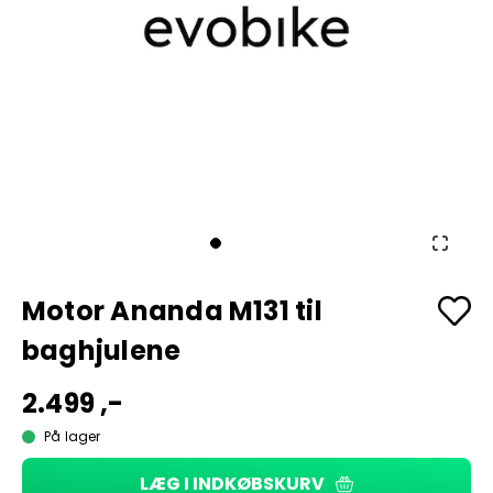
Motor Ananda M131 til
baghjulene
2.499 ,-
På lager
LÆG I INDKØBSKURV