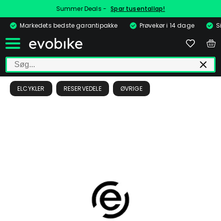
Summer Deals -
Spar tusentallap!
Markedets bedste garantipakke
Prøvekør i 14 dage
S
ELCYKLER
RESERVEDELE
ØVRIGE