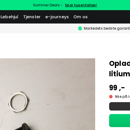
Summer Deals -
Spar tusentallap!
-Løbehjul
Tjenster
e-journeys
Om os
Markedets bedste garant
Opla
litiu
99 ,-
Ikke på 