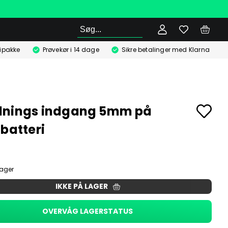
Søg
ipakke
Prøvekør i 14 dage
Sikre betalinger med Klarna
dnings indgang 5mm på
mbatteri
lager
IKKE PÅ LAGER
OVERVÅG LAGERSTATUS