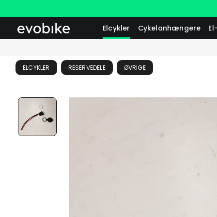
Elcykler
Cykelanhængere
El
ELCYKLER
RESERVEDELE
ØVRIGE