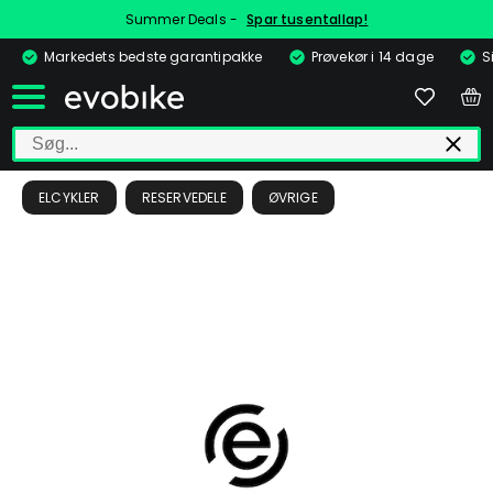
Summer Deals -
Spar tusentallap!
Markedets bedste garantipakke
Prøvekør i 14 dage
S
ELCYKLER
RESERVEDELE
ØVRIGE