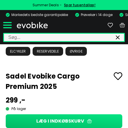
Summer Deals -
Spar tusentallap!
Markedets bedste garantipakke
Prøvekør i 14 dage
S
ELCYKLER
RESERVEDELE
ØVRIGE
Sadel Evobike Cargo
Premium 2025
299 ,-
På lager
LÆG I INDKØBSKURV