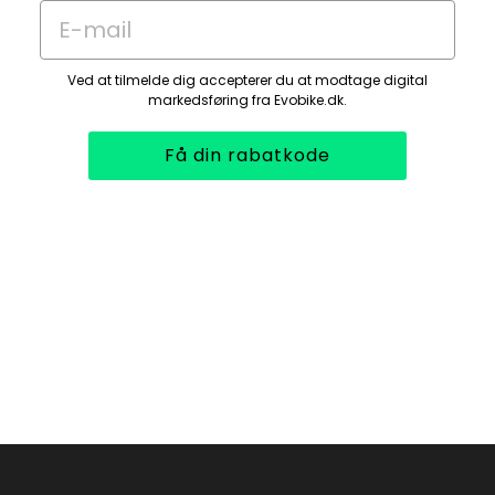
E-mail
Ved at tilmelde dig accepterer du at modtage digital
markedsføring fra Evobike.dk.
Få din rabatkode