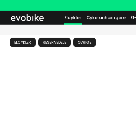
Elcykler
Cykelanhængere
El
ELCYKLER
RESERVEDELE
ØVRIGE