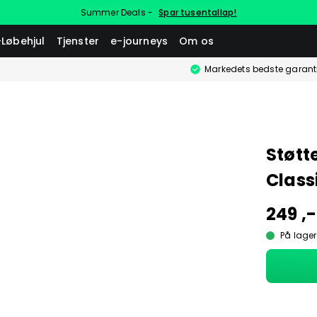
Summer Deals -
Spar tusentallap!
-Løbehjul
Tjenster
e-journeys
Om os
Markedets bedste garant
Støtte
Class
249 ,-
På lager