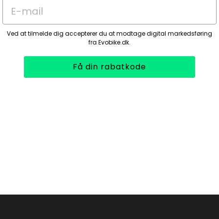
E-mail
Ved at tilmelde dig accepterer du at modtage digital markedsføring
fra Evobike.dk.
Få din rabatkode