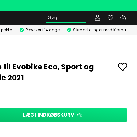
Søg
ipakke
Prøvekør i 14 dage
Sikre betalinger med Klarna
 til Evobike Eco, Sport og
ic 2021
LÆG I INDKØBSKURV