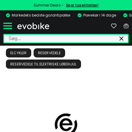
Summer Deals -
Spar tusentallap!
Markedets bedste garantipakke
Prøvekør i 14 dage
S
ELCYKLER
RESERVEDELE
RESERVEDELE TIL ELEKTRISKE LØBEHJUL