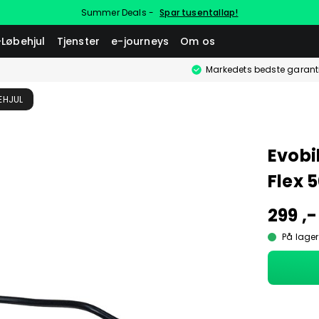
Summer Deals -
Spar tusentallap!
-Løbehjul
Tjenster
e-journeys
Om os
Markedets bedste garant
BEHJUL
Evobi
Flex 
299 ,-
På lager