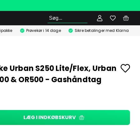
Søg
ipakke
Prøvekør i 14 dage
Sikre betalinger med Klarna
ke Urban S250 Lite/Flex, Urban
500 & OR500 - Gashåndtag
LÆG I INDKØBSKURV