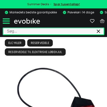
Summer Deals -
Spar tusentallap!
Markedets bedste garantipakke
Prøvekør i 14 dage
S
ELCYKLER
RESERVEDELE
RESERVEDELE TIL ELEKTRISKE LØBEHJUL