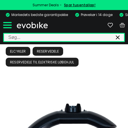
Summer Deals -
Spar tusentallap!
Markedets bedste garantipakke
Prøvekør i 14 dage
S
ELCYKLER
RESERVEDELE
RESERVEDELE TIL ELEKTRISKE LØBEHJUL