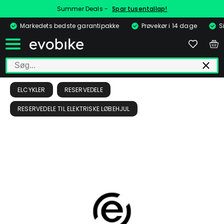
Summer Deals -
Spar tusentallap!
Markedets bedste garantipakke
Prøvekør i 14 dage
S
ELCYKLER
RESERVEDELE
RESERVEDELE TIL ELEKTRISKE LØBEHJUL