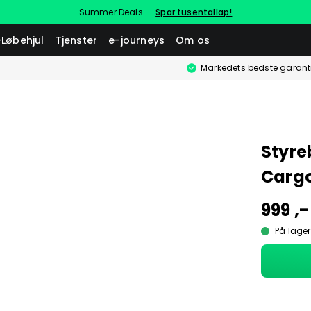
Summer Deals -
Spar tusentallap!
-Løbehjul
Tjenster
e-journeys
Om os
Markedets bedste garant
Styre
Cargo
999 ,-
På lager