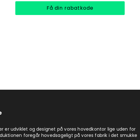
Få din rabatkode
e
er er udviklet og designet på vores hovedkontor lige uden for
duktionen foregår hovedsageligt på vores fabrik i det smukke