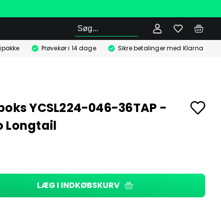
Søg
ipakke
Prøvekør i 14 dage
Sikre betalinger med Klarna
boks YCSL224-046-36TAP -
 Longtail
LÆG I INDKØBSKURV