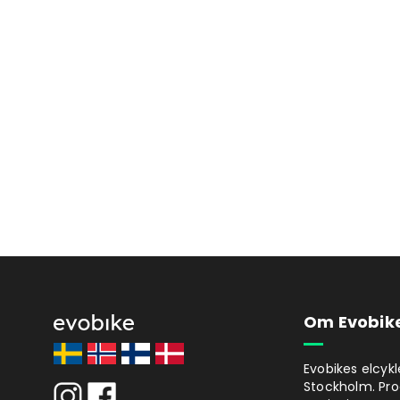
Om Evobik
Evobikes elcykl
Stockholm. Pro