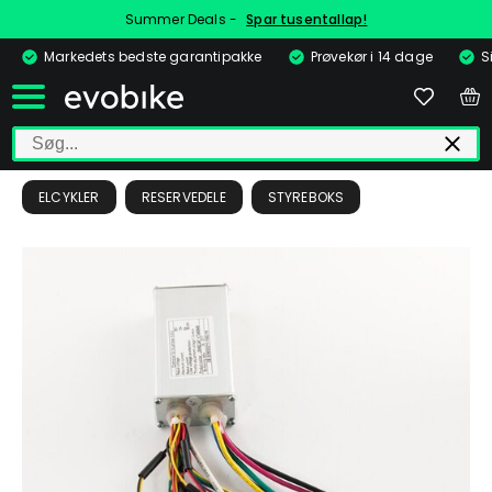
Summer Deals -
Spar tusentallap!
Markedets bedste garantipakke
Prøvekør i 14 dage
S
ELCYKLER
RESERVEDELE
STYREBOKS