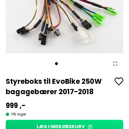
Styreboks til EvoBike 250W
bagagebærer 2017-2018
999 ,-
På lager
LÆG I INDKØBSKURV